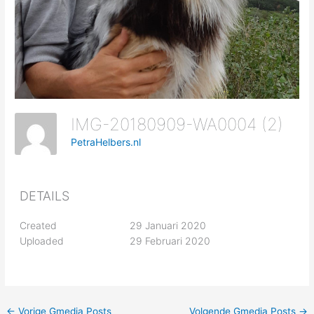
IMG-20180909-WA0004 (2)
PetraHelbers.nl
DETAILS
Created
29 Januari 2020
Uploaded
29 Februari 2020
←
Vorige Gmedia Posts
Volgende Gmedia Posts
→