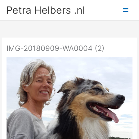
Ga
Petra Helbers .nl
Hoo
naar
de
inhoud
IMG-20180909-WA0004 (2)