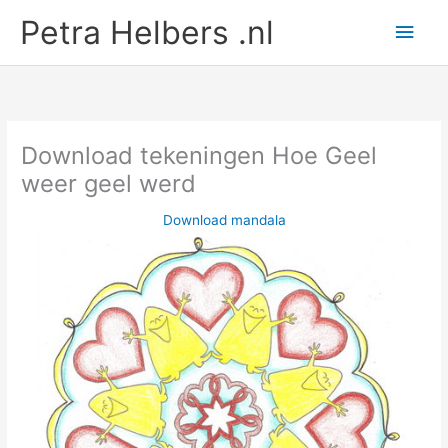
Ga
Petra Helbers .nl
Hoo
naar
de
inhoud
Download tekeningen Hoe Geel
weer geel werd
Download mandala