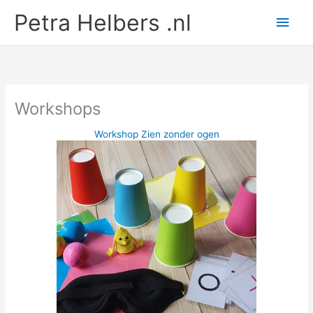
Ga
Petra Helbers .nl
Hoo
naar
de
inhoud
Workshops
Workshop Zien zonder ogen