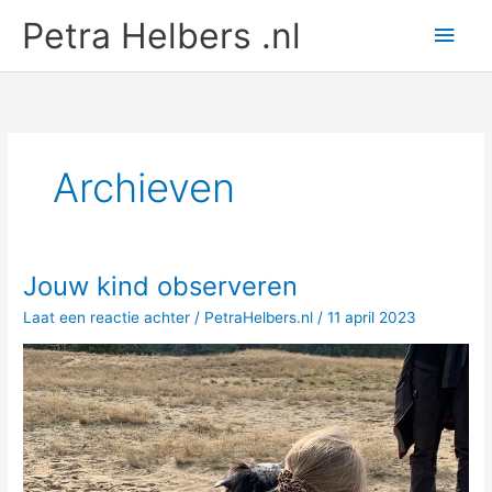
Ga
Petra Helbers .nl
Hoo
naar
de
inhoud
Archieven
Jouw kind observeren
Laat een reactie achter
/
PetraHelbers.nl
/
11 april 2023