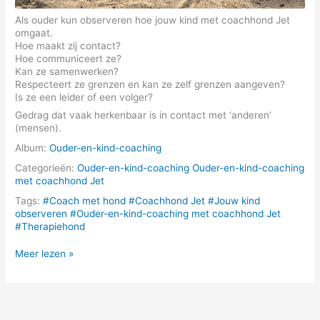
Als ouder kun observeren hoe jouw kind met coachhond Jet
omgaat.
Hoe maakt zij contact?
Hoe communiceert ze?
Kan ze samenwerken?
Respecteert ze grenzen en kan ze zelf grenzen aangeven?
Is ze een leider of een volger?
Gedrag dat vaak herkenbaar is in contact met ‘anderen’
(mensen).
Album:
Ouder-en-kind-coaching
Categorieën:
Ouder-en-kind-coaching
Ouder-en-kind-coaching
met coachhond Jet
Tags:
#Coach met hond
#Coachhond Jet
#Jouw kind
observeren
#Ouder-en-kind-coaching met coachhond Jet
#Therapiehond
Jouw
Meer lezen »
kind
observeren