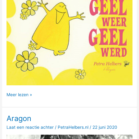
Workshop
Meer lezen »
Hoe
Geel
Weer
Aragon
Geel
Werd
Laat een reactie achter
/
PetraHelbers.nl
/
22 juni 2020