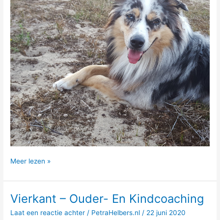
Vierkant
Meer lezen »
–
Natuurcoaching
Vierkant – Ouder- En Kindcoaching
Laat een reactie achter
/
PetraHelbers.nl
/
22 juni 2020