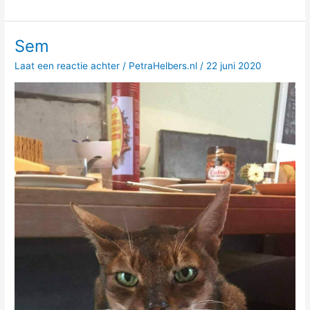
2
Sem
Laat een reactie achter
/
PetraHelbers.nl
/
22 juni 2020