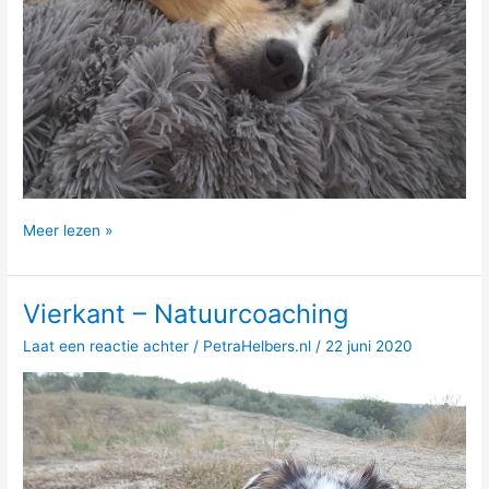
Vierkant
Meer lezen »
–
Jet
Extra
Vierkant – Natuurcoaching
Laat een reactie achter
/
PetraHelbers.nl
/
22 juni 2020