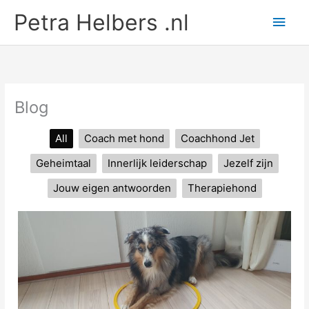
Ga
Petra Helbers .nl
Hoo
naar
de
inhoud
Blog
All
Coach met hond
Coachhond Jet
Geheimtaal
Innerlijk leiderschap
Jezelf zijn
Jouw eigen antwoorden
Therapiehond